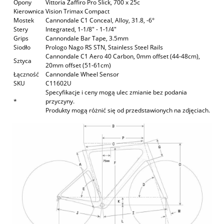
Opony
Vittoria Zaffiro Pro Slick, 700 x 25c
Kierownica
Vision Trimax Compact
Mostek
Cannondale C1 Conceal, Alloy, 31.8, -6°
Stery
Integrated, 1-1/8" - 1-1/4"
Grips
Cannondale Bar Tape, 3.5mm
Siodło
Prologo Nago RS STN, Stainless Steel Rails
Cannondale C1 Aero 40 Carbon, 0mm offset (44-48cm),
Sztyca
20mm offset (51-61cm)
Łączność
Cannondale Wheel Sensor
SKU
C11602U
Specyfikacje i ceny mogą ulec zmianie bez podania
*
przyczyny.
Produkty mogą różnić się od przedstawionych na zdjęciach.