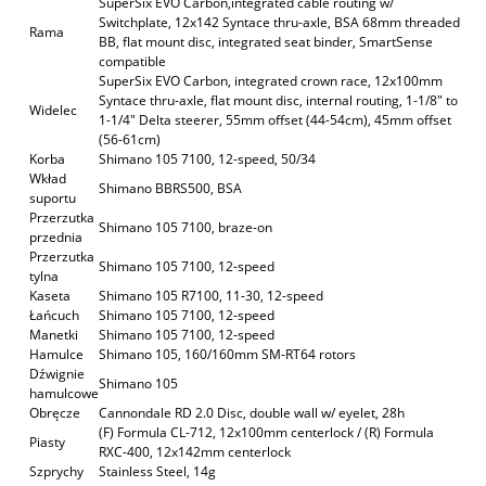
SuperSix EVO Carbon,integrated cable routing w/
Switchplate, 12x142 Syntace thru-axle, BSA 68mm threaded
Rama
BB, flat mount disc, integrated seat binder, SmartSense
compatible
SuperSix EVO Carbon, integrated crown race, 12x100mm
Syntace thru-axle, flat mount disc, internal routing, 1-1/8" to
Widelec
1-1/4" Delta steerer, 55mm offset (44-54cm), 45mm offset
(56-61cm)
Korba
Shimano 105 7100, 12-speed, 50/34
Wkład
Shimano BBRS500, BSA
suportu
Przerzutka
Shimano 105 7100, braze-on
przednia
Przerzutka
Shimano 105 7100, 12-speed
tylna
Kaseta
Shimano 105 R7100, 11-30, 12-speed
Łańcuch
Shimano 105 7100, 12-speed
Manetki
Shimano 105 7100, 12-speed
Hamulce
Shimano 105, 160/160mm SM-RT64 rotors
Dźwignie
Shimano 105
hamulcowe
Obręcze
Cannondale RD 2.0 Disc, double wall w/ eyelet, 28h
(F) Formula CL-712, 12x100mm centerlock / (R) Formula
Piasty
RXC-400, 12x142mm centerlock
Szprychy
Stainless Steel, 14g