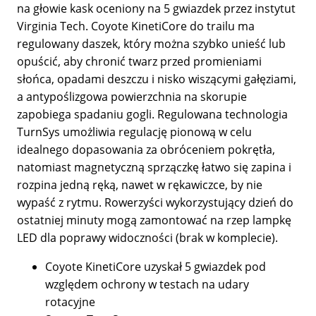
na głowie kask oceniony na 5 gwiazdek przez instytut
Virginia Tech. Coyote KinetiCore do trailu ma
regulowany daszek, który można szybko unieść lub
opuścić, aby chronić twarz przed promieniami
słońca, opadami deszczu i nisko wiszącymi gałęziami,
a antypoślizgowa powierzchnia na skorupie
zapobiega spadaniu gogli. Regulowana technologia
TurnSys umożliwia regulację pionową w celu
idealnego dopasowania za obróceniem pokrętła,
natomiast magnetyczną sprzączkę łatwo się zapina i
rozpina jedną ręką, nawet w rękawiczce, by nie
wypaść z rytmu. Rowerzyści wykorzystujący dzień do
ostatniej minuty mogą zamontować na rzep lampkę
LED dla poprawy widoczności (brak w komplecie).
Coyote KinetiCore uzyskał 5 gwiazdek pod
względem ochrony w testach na udary
rotacyjne