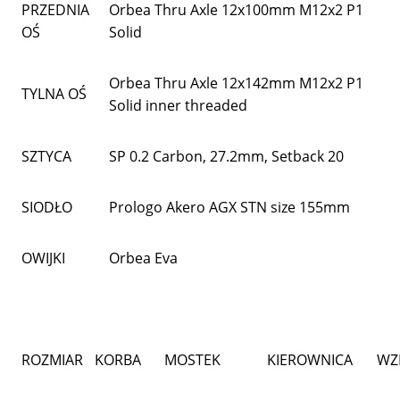
PRZEDNIA
Orbea Thru Axle 12x100mm M12x2 P1
OŚ
Solid
Orbea Thru Axle 12x142mm M12x2 P1
TYLNA OŚ
Solid inner threaded
SZTYCA
SP 0.2 Carbon, 27.2mm, Setback 20
SIODŁO
Prologo Akero AGX STN size 155mm
OWIJKI
Orbea Eva
ROZMIAR
KORBA
MOSTEK
KIEROWNICA
WZ