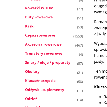
(0)
długod
Rowerki WOOM
(27)
wymaga
Buty rowerowe
(51)
Rama w
Kaski
(53)
znaczą
z jazd
Części rowerowe
(1553)
Wyposa
Akcesoria rowerowe
(467)
sprawi
Trenażery rowerowe
(4)
hamulc
jazdy.
Smary / oleje / preparaty
(57)
Ten mo
Okulary
(21)
rower 
Klucze/narzędzia
(58)
Kluczo
Odżywki, suplementy
(11)
R
Odzież
(14)
K