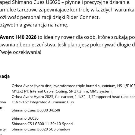
apęd Shimano Cues U6020 – płynne i precyzyjne działanie.
amulce tarczowe zapewniające kontrolę w każdych warunka
ożliwość personalizacji dzięki Rider Connect.
ożywotnia gwarancja na ramę.
Avant H40 2026
to idealny rower dla osób, które szukają po
owania z bezpieczeństwa. Jeśli planujesz pokonywać długie 
Twoje oczekiwania!
kacja
Orbea Avant Hydro disc, hydroformed triple butted aluminium, HS 1,5″ I
M12x2 P1, Internal Cable Routing, SP 27,2mm, MMS system.
Orbea Avant Hydro 2025, full carbon, 1-1/8″ – 1,5″ tappered head tube 
rowa
FSA 1-1/2″ Integrated Aluminium Cup
zm
Shimano Cues U6030 34x50t
Shimano U6030
Shimano CS-LG300 11-39t 10-Speed
a tył
Shimano Cues U6020 SGS Shadow
a