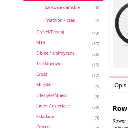
Szosowe damskie
(6)
Triathlon / czas
(4)
Gravel/Przełaj
(49)
MTB
(87)
E-bike / elektryczne
(36)
Trekkingowe
(12)
Cross
(12)
Opis
Miejskie
(4)
Lifestyle/fitness
(9)
Junior / dziecięce
Rowe
(38)
Składane
(0)
Rower
Cruiser
i niez