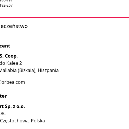
186-191
192-207
ieczeństwo
cent
S. Coop.
do Kalea 2
allabia (Bizkaia), Hiszpania
@orbea.com
ter
t Sp. z o.o.
58C
 Częstochowa, Polska