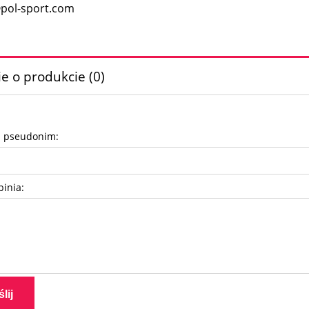
pol-sport.com
e o produkcie (0)
b pseudonim:
pinia:
lij