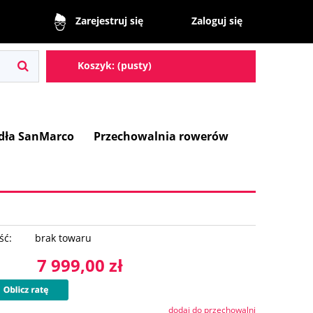
Zaloguj się
Zarejestruj się
Koszyk:
(pusty)
dła SanMarco
Przechowalnia rowerów
ść:
brak towaru
7 999,00 zł
dodaj do przechowalni