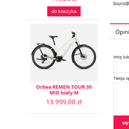
biuro@
do koszyka
Opini
Imię lu
Twoja o
Orbea KEMEN TOUR 30
MID biały M
13 999,00 zł
wyś