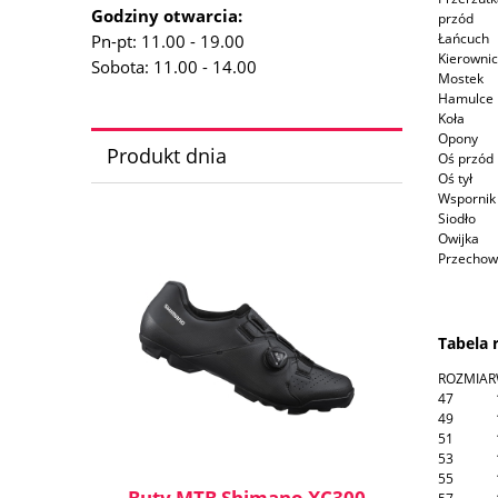
Godziny otwarcia:
przód
Łańcuch
Pn-pt: 11.00 - 19.00
Kierowni
Sobota: 11.00 - 14.00
Mostek
Hamulce
Koła
Opony
Produkt dnia
Oś przód
Oś tył
Wspornik 
Siodło
Owijka
Przechow
Tabela
ROZMIAR
47
49
51
53
55
Buty MTB Shimano XC300