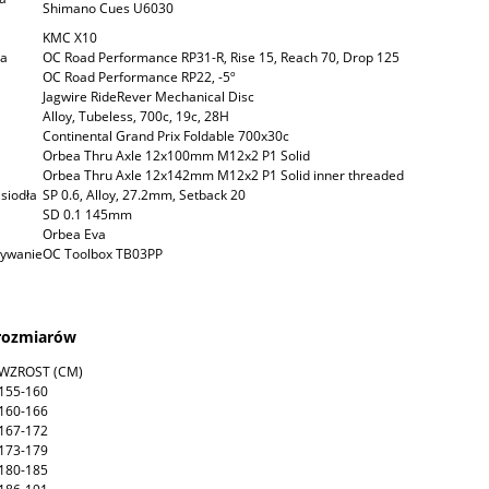
Shimano Cues U6030
KMC X10
ca
OC Road Performance RP31-R, Rise 15, Reach 70, Drop 125
OC Road Performance RP22, -5º
Jagwire RideRever Mechanical Disc
Alloy, Tubeless, 700c, 19c, 28H
Continental Grand Prix Foldable 700x30c
Orbea Thru Axle 12x100mm M12x2 P1 Solid
Orbea Thru Axle 12x142mm M12x2 P1 Solid inner threaded
siodła
SP 0.6, Alloy, 27.2mm, Setback 20
SD 0.1 145mm
Orbea Eva
ywanie
OC Toolbox TB03PP
 rozmiarów
WZROST (CM)
155-160
160-166
167-172
173-179
180-185