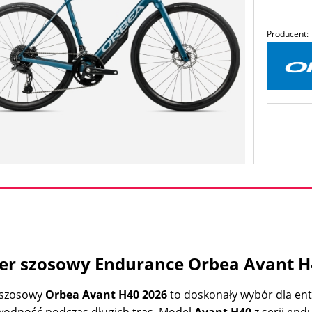
Producent:
r szosowy Endurance Orbea Avant H
 szosowy
Orbea Avant H40 2026
to doskonały wybór dla ent
awodność podczas długich tras. Model
Avant H40
z serii end