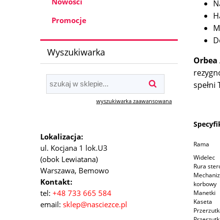
Nowości
N
H
Promocje
M
D
Wyszukiwarka
Orbea 
rezygn
spełni 
wyszukiwarka zaawansowana
Specyfi
Lokalizacja:
Rama
ul. Kocjana 1 lok.U3
Widelec
(obok Lewiatana)
Rura ste
Warszawa, Bemowo
Mechani
Kontakt:
korbowy
tel:
+48 733 665 584
Manetki
Kaseta
email:
sklep
@nasciezce.pl
Przerzutk
Przerzutk