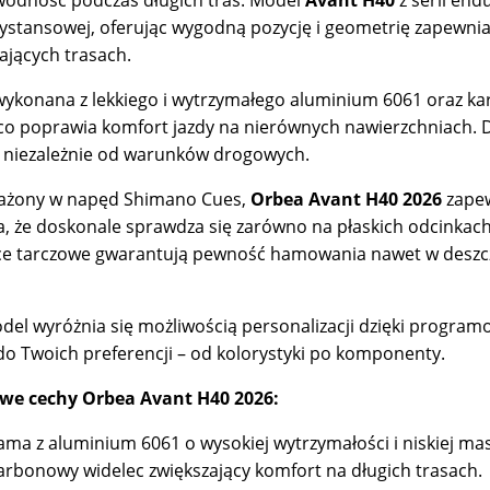
ystansowej, oferując wygodną pozycję i geometrię zapewniaj
jących trasach.
ykonana z lekkiego i wytrzymałego aluminium 6061 oraz kar
co poprawia komfort jazdy na nierównych nawierzchniach. D
y, niezależnie od warunków drogowych.
żony w napęd Shimano Cues,
Orbea Avant H40 2026
zapew
a, że doskonale sprawdza się zarówno na płaskich odcinkach
e tarczowe gwarantują pewność hamowania nawet w deszcz
del wyróżnia się możliwością personalizacji dzięki program
do Twoich preferencji – od kolorystyki po komponenty.
we cechy Orbea Avant H40 2026:
ama z aluminium 6061 o wysokiej wytrzymałości i niskiej mas
arbonowy widelec zwiększający komfort na długich trasach.