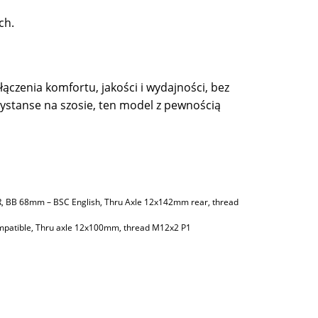
ch.
łączenia komfortu, jakości i wydajności, bez
dystanse na szosie, ten model z pewnością
CR, BB 68mm – BSC English, Thru Axle 12x142mm rear, thread
compatible, Thru axle 12x100mm, thread M12x2 P1