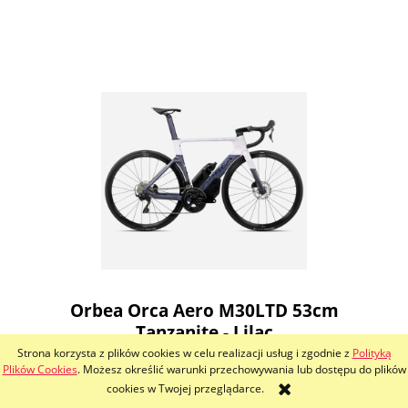
Orbea Orca Aero M30LTD 53cm
Tanzanite - Lilac
Strona korzysta z plików cookies w celu realizacji usług i zgodnie z
Polityką
18 999,00 zł
Plików Cookies
. Możesz określić warunki przechowywania lub dostępu do plików
cookies w Twojej przeglądarce.